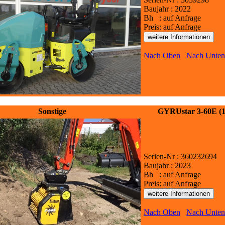
Baujahr : 2022
Bh : auf Anfrage
Preis: auf Anfrage
Nach Oben
Nach Unten
Sonstige
GYRUstar 3-60E (
Serien-Nr : 360232694
Baujahr : 2023
Bh : auf Anfrage
Preis: auf Anfrage
Nach Oben
Nach Unten